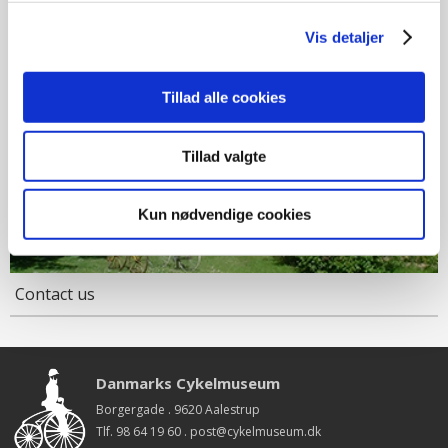
Vis detaljer
Tillad alle cookies
Tillad valgte
Kun nødvendige cookies
Contact us
Danmarks Cykelmuseum
Borgergade . 9620 Aalestrup
Tlf. 98 64 19 60 .
post@cykelmuseum.dk